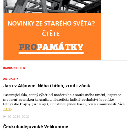
BARBARLETTER
AKTUALITY
Jaro v Alšovce: Něha i hřích, zrod i zánik
Fascinující sklo, cenný výběr děl moderního a současného umění, inspirace
moderní japonskou keramikou, filozoficky laděné sochařství i poetické
fotografie krajiny. Jaro v AJG je hostinou plnou barev, tvarů a souvislostí. Více
ZDE
.
04. 05. 2026 - 00:29
Českobudějovické Velikonoce