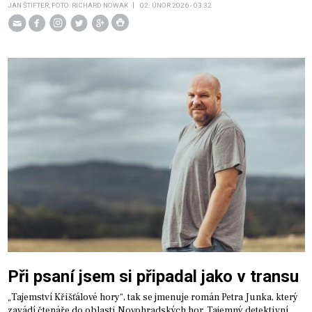
JAN ŠTIFTER, FOTO: RICHARD NOWAK
02. ÚNOR 2026 - 03:32
Při psaní jsem si připadal jako v transu
„Tajemství Křišťálové hory“, tak se jmenuje román Petra Junka, který
zavádí čtenáře do oblasti Novohradských hor. Tajemný detektivní