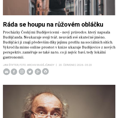
Ráda se houpu na růžovém obláčku
Procházky Českými Budějovicemi – nový průvodce, který napsala
Budějčanda. Neukazuje svoji tvář, neuvádí své skutečné jméno,
Budějčáci ji znají především díky jejímu profilu na sociálních sítích.
Vykročila mimo online prostor: v knize ukazuje Budějovice z nových
perspektiv, zaměřuje se také na to, co ji nejvíc baví, tedy lokální
gastronomii.
JAN ŠTIFTER, FOTO: ARCHIV BUDĚJČANDY
20. ČERVENEC 2026 - 05:20