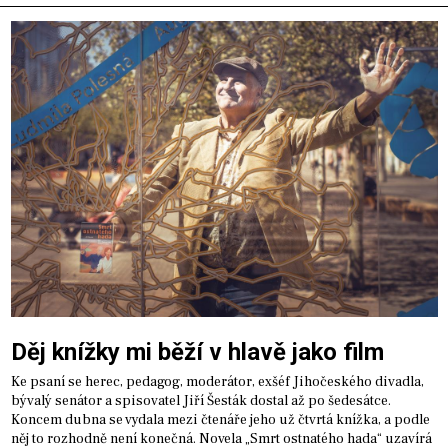
Děj knížky mi běží v hlavě jako film
Ke psaní se herec, pedagog, moderátor, exšéf Jihočeského divadla,
bývalý senátor a spisovatel Jiří Šesták dostal až po šedesátce.
Koncem dubna se vydala mezi čtenáře jeho už čtvrtá knížka, a podle
něj to rozhodně není konečná. Novela „Smrt ostnatého hada“ uzavírá