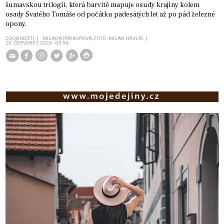
šumavskou trilogii, která barvitě mapuje osudy krajiny kolem
osady Svatého Tomáše od počátku padesátých let až po pád železné
opony.
OSOBNOSTI
MILADA PROKOPOVÁ, FOTO: MILAN HAVLÍK
29. ČERVENEC 2026 - 05:56