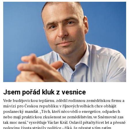
Jsem pořád kluk z vesnice
Vede budějovickou teplárnu, zdědil rodinnou zemědělskou firmu a
má vizi pro Českou republiku: v říjnových volbách chce obhájit
poslanecký mandát. „Těch, kteří něco vědí o energetice, odpadech
nebo mají praktickou zkušenost se zemědělstvím, ve Sněmovně zas
tak moc není,“ vysvětluje Václav Král. Oslavil pětačtyřicet let a přesně
polovinu života strávil v politice – říká, že přestat s tím zatím