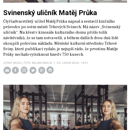
Svinenský uličník Matěj Průka
Čtyřiadvacetiletý učitel Matěj Průka napsal a sestavil knižního
průvodce po svém městě Trhových Svinech. Má název „Svinenský
uličník“. Na křest v kinosále kulturního domu přišlo tolik
návštěvníků, že se tam sotva vešli, a během dalších dvou dnů lidé
skoupili polovinu nákladu. Městské kulturní středisko Trhové
Sviny, které publikaci vydalo, je nejspíš rádo, že prvotinu Matěje
Průky nechalo vytisknout hned v 750 kusech.
JOSEF MUSIL, FOTO: MILAN HAVLÍK
06. LEDEN 2026 - 16:51