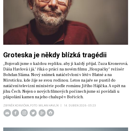
Groteska je někdy blízká tragédii
„Bojovali jsme o každou repliku, aby ji každý přijal, Zuza Kronerová,
Dáša Havlová i já,“ říká o práci na novém filmu „Houpačky“ režisér
Bohdan Sláma. Nový snímek natáčel vloni v létě v Blatné a na
Miroticku, kde žije se svou rodinou. Letos na jaře se pustil do
natáčení televizní minisérie podle románu Jiřího Hájíčka. A opět na
jihu Čech. Nejen o nových filmových počinech jsme si povídali u
plápolání kamen na jeho chalupě v Bořicích.
ZBYNĚK KONVIČKA, FOTO: MILAN HAVLÍK
14. DUBEN 2026 - 05:23