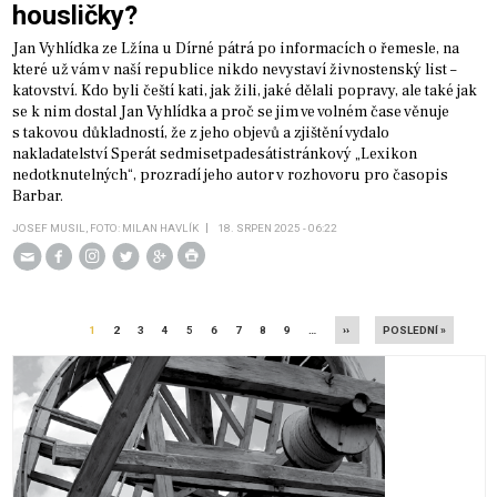
housličky?
Jan Vyhlídka ze Lžína u Dírné pátrá po informacích o řemesle, na
které už vám v naší republice nikdo nevystaví živnostenský list –
katovství. Kdo byli čeští kati, jak žili, jaké dělali popravy, ale také jak
se k nim dostal Jan Vyhlídka a proč se jim ve volném čase věnuje
s takovou důkladností, že z jeho objevů a zjištění vydalo
nakladatelství Sperát sedmisetpadesátistránkový „Lexikon
nedotknutelných“, prozradí jeho autor v rozhovoru pro časopis
Barbar.
JOSEF MUSIL, FOTO: MILAN HAVLÍK
18. SRPEN 2025 - 06:22
AKTUÁLNÍ
PAGE
PAGE
PAGE
PAGE
PAGE
PAGE
PAGE
PAGE
NÁSLEDUJÍCÍ
LAST
Pagination
1
2
3
4
5
6
7
8
9
…
››
POSLEDNÍ »
STRÁNKA
STRÁNKA
PAGE