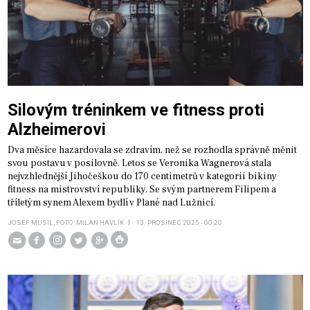
Silovým tréninkem ve fitness proti
Alzheimerovi
Dva měsíce hazardovala se zdravím, než se rozhodla správně měnit
svou postavu v posilovně. Letos se Veronika Wagnerová stala
nejvzhlednější Jihočeškou do 170 centimetrů v kategorii bikiny
fitness na mistrovství republiky. Se svým partnerem Filipem a
tříletým synem Alexem bydlí v Plané nad Lužnicí.
JOSEF MUSIL, FOTO: MILAN HAVLÍK
13. PROSINEC 2025 - 00:20