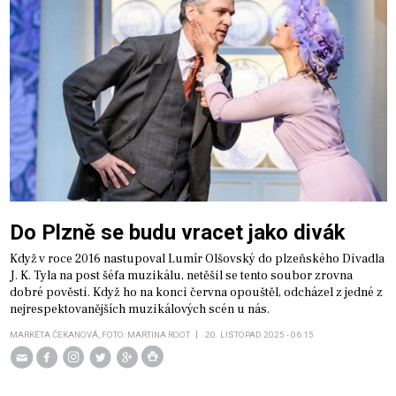
Do Plzně se budu vracet jako divák
Když v roce 2016 nastupoval Lumír Olšovský do plzeňského Divadla
J. K. Tyla na post šéfa muzikálu, netěšil se tento soubor zrovna
dobré pověsti. Když ho na konci června opouštěl, odcházel z jedné z
nejrespektovanějších muzikálových scén u nás.
MARKÉTA ČEKANOVÁ, FOTO: MARTINA ROOT
20. LISTOPAD 2025 - 06:15