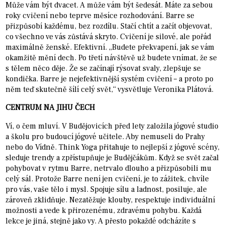
Může vám být dvacet. A může vám být šedesát. Máte za sebou
roky cvičení nebo teprve měsíce rozhodování. Barre se
přizpůsobí každému, bez rozdílu. Stačí chtít a začít objevovat,
co všechno ve vás zůstává skryto. Cvičení je silové, ale pořád
maximálně ženské. Efektivní. „Budete překvapení, jak se vám
okamžitě mění dech. Po třetí návštěvě už budete vnímat, že se
s tělem něco děje. Že se začínají rýsovat svaly, zlepšuje se
kondička. Barre je nejefektivnější systém cvičení – a proto po
něm teď skutečně šílí celý svět,“ vysvětluje Veronika Plátová.
CENTRUM NA JIHU ČECH
Ví, o čem mluví. V Budějovicích před lety založila jógové studio
a školu pro budoucí jógové učitele. Aby nemuseli do Prahy
nebo do Vídně. Think Yoga přitahuje to nejlepší z jógové scény,
sleduje trendy a zpřístupňuje je Budějčákům. Když se svět začal
pohybovat v rytmu Barre, netrvalo dlouho a přizpůsobili mu
celý sál. Protože Barre není jen cvičení, je to zážitek, chvíle
pro vás, vaše tělo i mysl. Spojuje sílu a ladnost, posiluje, ale
zároveň zklidňuje. Nezatěžuje klouby, respektuje individuální
možnosti a vede k přirozenému, zdravému pohybu. Každá
lekce je jiná, stejně jako vy. A přesto pokaždé odcházíte s