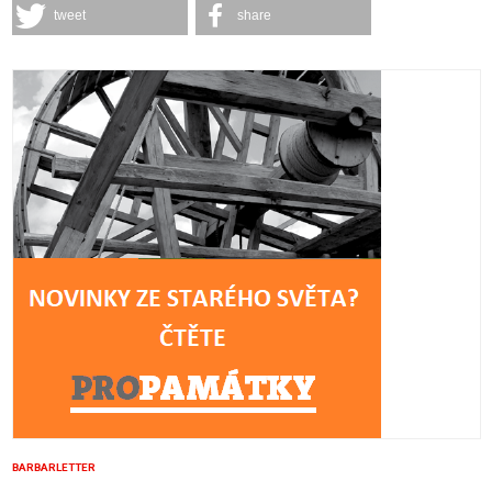
tweet
share
BARBARLETTER