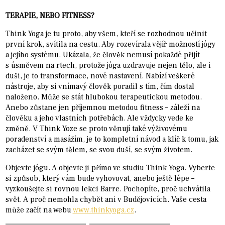
TERAPIE, NEBO FITNESS?
Think Yoga je tu proto, aby všem, kteří se rozhodnou učinit
první krok, svítila na cestu. Aby rozevírala vějíř možností jógy
a jejího systému. Ukázala, že člověk nemusí pokaždé přijít
s úsměvem na rtech, protože jóga uzdravuje nejen tělo, ale i
duši, je to transformace, nové nastavení. Nabízí veškeré
nástroje, aby si vnímavý člověk poradil s tím, čím dostal
naloženo. Může se stát hlubokou terapeutickou metodou.
Anebo zůstane jen příjemnou metodou fitness – záleží na
člověku a jeho vlastních potřebách. Ale vždycky vede ke
změně. V Think Yoze se proto věnují také výživovému
poradenství a masážím, je to kompletní návod a klíč k tomu, jak
zacházet se svým tělem, se svou duší, se svým životem.
Objevte jógu. A objevte ji přímo ve studiu Think Yoga. Vyberte
si způsob, který vám bude vyhovovat, anebo ještě lépe –
vyzkoušejte si rovnou lekci Barre. Pochopíte, proč uchvátila
svět. A proč nemohla chybět ani v Budějovicích. Vaše cesta
může začít na webu
www.thinkyoga.cz
.