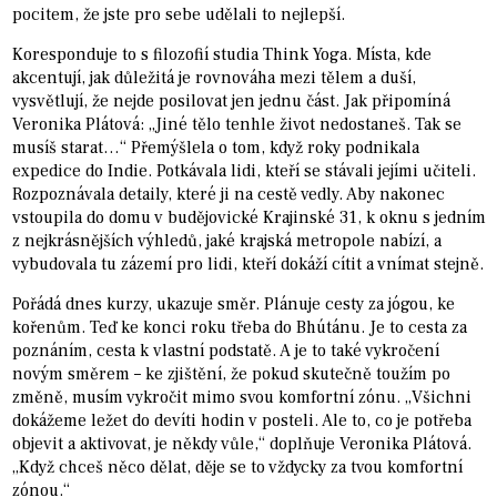
pocitem, že jste pro sebe udělali to nejlepší.
Koresponduje to s filozofií studia Think Yoga. Místa, kde
akcentují, jak důležitá je rovnováha mezi tělem a duší,
vysvětlují, že nejde posilovat jen jednu část. Jak připomíná
Veronika Plátová: „Jiné tělo tenhle život nedostaneš. Tak se
musíš starat…“ Přemýšlela o tom, když roky podnikala
expedice do Indie. Potkávala lidi, kteří se stávali jejími učiteli.
Rozpoznávala detaily, které ji na cestě vedly. Aby nakonec
vstoupila do domu v budějovické Krajinské 31, k oknu s jedním
z nejkrásnějších výhledů, jaké krajská metropole nabízí, a
vybudovala tu zázemí pro lidi, kteří dokáží cítit a vnímat stejně.
Pořádá dnes kurzy, ukazuje směr. Plánuje cesty za jógou, ke
kořenům. Teď ke konci roku třeba do Bhútánu. Je to cesta za
poznáním, cesta k vlastní podstatě. A je to také vykročení
novým směrem – ke zjištění, že pokud skutečně toužím po
změně, musím vykročit mimo svou komfortní zónu. „Všichni
dokážeme ležet do devíti hodin v posteli. Ale to, co je potřeba
objevit a aktivovat, je někdy vůle,“ doplňuje Veronika Plátová.
„Když chceš něco dělat, děje se to vždycky za tvou komfortní
zónou.“