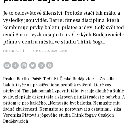
Je to celosvětové šílenství. Protože stačí tak málo, a
výsledky jsou vidět. Barre: fitness disciplína, která
kombinuje prvky baletu, pilates a jógy. Celý svět teď
cvičí Barre. Vyzkoušejte to i v Českých Budějovicích:
přímo v centru města, ve studiu Think Yoga.
PREZENTACE
15. PROSINEC 2025 - 05:20
Praha, Berlín, Paříž. Teď už i České Budějovice… Zrcadla,
baletní tyče a uprostřed toho probíhá cvičení, které vás
překvapí. Tím, jak pomáhá zpevnit tělo, tvaruje dlouhé a štíhlé
svaly, zlepšuje držení těla a zároveň přináší radost z pohybu. A
přitom je pro každého. „Nemusíte být baletka. Nemusíte mít
žádné zkušenosti. Nemusíte se porovnávat s ostatními,“ říká
Veronika Plátová z jógového studia Think Yoga v Českých
Budějovicích.