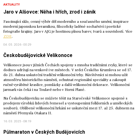
AKTUALITY
Jaro v Alšovce: Něha i hřích, zrod i zánik
Fascinující sklo, cenný výběr děl moderního a současného umění, inspirace
moderní japonskou keramikou, filozoficky laděné sochařství i poetické
fotografie krajiny. Jaro v AJG je hostinou plnou barev, tvarů a souvislostí. Více
ZDE
.
04. 05. 2026 - 00:29
Českobudějovické Velikonoce
Velikonoce jsou v jižních Čechách spojeny s mnoha tradičními zvyky, které se
dodnes udržují na venkově i ve městech. V srdci Českého Krumlova se od 17.
do 21. dubna uskuteční tradiční velikonoční trhy. Návštěvníci si mohou užít
atmosféru historického náměstí, ochutnat regionální speciality a zakoupit
ručně vyráběné kraslice, pomlázky a další velikonoční dekorace. Velikonoční
jarmark vás čeká i na Toulavě nebo v Horní Plané.
Na Českobudějovicku se můžete těšit na Staročeské Velikonoce spojené s
prodejem výrobků lidových řemesel a vystoupeními folklorních a uměleckých
souborů. Oblíbené velikonoční hrkání se uskuteční mezi 17. až 25. dubnem na
náměstí Přemysla Otakara II.
16. 03. 2025 - 08:19
Půlmaraton v Českých Budějovicích