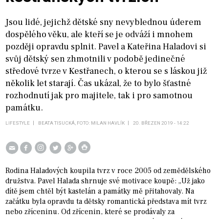
Jsou lidé, jejichž dětské sny nevyblednou úderem
dospělého věku, ale kteří se je odváží i mnohem
později opravdu splnit. Pavel a Kateřina Haladovi si
svůj dětský sen zhmotnili v podobě jedinečné
středové tvrze v Kestřanech, o kterou se s láskou již
několik let starají. Čas ukázal, že to bylo šťastné
rozhodnutí jak pro majitele, tak i pro samotnou
památku.
LIFESTYLE
BEATA TISUCKÁ, FOTO: MILAN HAVLÍK
20. BŘEZEN 2019 - 14:22
Rodina Haladových koupila tvrz v roce 2005 od zemědělského
družstva. Pavel Halada shrnuje své motivace koupě: „Už jako
dítě jsem chtěl být kastelán a památky mě přitahovaly. Na
začátku byla opravdu ta dětsky romantická představa mít tvrz
nebo zříceninu. Od zřícenin, které se prodávaly za