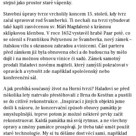
stejně jako prostor staré vápenky.
Stavební úpravy tvrze vrcholily koncem 15. století, kdy tvrz
začal spravovat rod Švamberků. Ti nechali na tvrzi vybudovat
také kapli zasvěcenou sv. Máří Magdaleně s krásnou
sklípkovou klenbou. V roce 1652 vystavěl hrabě Paar poté, co
se oženil s Františkou Polyxenou ze Švamberka, nový zámek –
italskou vilu s okrasnou zahradou a vinicemi. Část parteru
před zámkem již byla obnovena obcí a do budoucna by mělo
dojít i na možnou obnovu vinice či sadů. Zámek samotný
prodali Haladovi novému majiteli, který zamýšlí pokračovat v
opravách a vytvořit zde například společenský nebo
konferenční sál.
A jak probíhá současný život na Horní tvrzi? Haladovi se před
několika lety natrvalo přestěhovali z Brna do Kestřan a pustili
se do citlivé rekonstrukce. „Inspirací z jiných objektů jsme
došli k názoru, že konzervační způsob obnovy památky je
smysluplnější, teprve potom je možné některé prvky začít
rekonstruovat. Každá památka má svůj rytmus, a ne všechny
opravy a změny památce prospívají. Je třeba také umět použít
staré technologie. My si tu děláme dost věcí sami, například