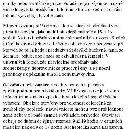
omítky nebo truhlářské práce. Pořádáme pro zájemce i různé
workshopy, kde předáváme tuto řemeslnou dovednost dalším
lidem,“ vysvětluje Pavel Halada.
Milovníky vína potěší vinný sklep se starými odrůdami vína,
přesně takovými, jaké mohli pít zdejší majitelé v 15. a 16.
století. Na tvrzi pořádá skupina dobrovolníků s názvem Spolek
přátel kestřanských tvrzí i různé dobové akce a programy, při
kterých se pijí a hodují produkty středověké kuchyně, tančí se,
šermuje, bojuje, popřípadě se oživují různá řemesla. V
uplynulých letech zde pravidelně probíhaly také
archeokempy, dobrovolnické pracovní dny, ale i noční
prohlídky s opékáním buřtů a ochutnávky vína.
Od začátku bylo záměrem rodiny ponechat památku
zpřístupněnou pro návštěvníky. V blízkosti tvrze je zřízeno
infocentrum a malá expozice historického hospodářského
vybavení. Objekt je otevřený pro veřejnost celoročně za
symbolický poplatek, návštěvníci si mohou tvrz prohlédnout
sami nebo v případě zájmu i s výkladem průvodce. Otevírací
doba je od dubna do října v rozmezí 9 až 19 hodin, v ostatních
měsících pak od 9 do 17 hodin. Archeoložka Karla Kašparová,