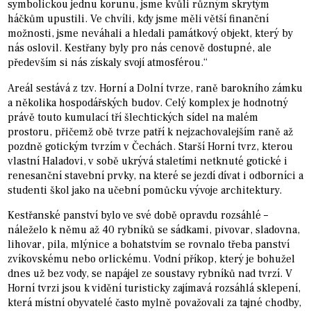
symbolickou jednu korunu, jsme kvůli různým skrytým
háčkům upustili. Ve chvíli, kdy jsme měli větší finanční
možnosti, jsme neváhali a hledali památkový objekt, který by
nás oslovil. Kestřany byly pro nás cenově dostupné, ale
především si nás získaly svojí atmosférou.“
Areál sestává z tzv. Horní a Dolní tvrze, raně barokního zámku
a několika hospodářských budov. Celý komplex je hodnotný
právě touto kumulací tří šlechtických sídel na malém
prostoru, přičemž obě tvrze patří k nejzachovalejším raně až
pozdně gotickým tvrzím v Čechách. Starší Horní tvrz, kterou
vlastní Haladovi, v sobě ukrývá staletími netknuté gotické i
renesanční stavební prvky, na které se jezdí dívat i odborníci a
studenti škol jako na učební pomůcku vývoje architektury.
Kestřanské panství bylo ve své době opravdu rozsáhlé –
náleželo k němu až 40 rybníků se sádkami, pivovar, sladovna,
lihovar, pila, mlýnice a bohatstvím se rovnalo třeba panství
zvíkovskému nebo orlickému. Vodní příkop, který je bohužel
dnes už bez vody, se napájel ze soustavy rybníků nad tvrzí. V
Horní tvrzi jsou k vidění turisticky zajímavá rozsáhlá sklepení,
která místní obyvatelé často mylně považovali za tajné chodby,