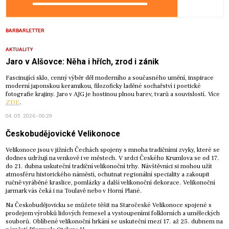
BARBARLETTER
AKTUALITY
Jaro v Alšovce: Něha i hřích, zrod i zánik
Fascinující sklo, cenný výběr děl moderního a současného umění, inspirace
moderní japonskou keramikou, filozoficky laděné sochařství i poetické
fotografie krajiny. Jaro v AJG je hostinou plnou barev, tvarů a souvislostí. Více
ZDE
.
04. 05. 2026 - 00:29
Českobudějovické Velikonoce
Velikonoce jsou v jižních Čechách spojeny s mnoha tradičními zvyky, které se
dodnes udržují na venkově i ve městech. V srdci Českého Krumlova se od 17.
do 21. dubna uskuteční tradiční velikonoční trhy. Návštěvníci si mohou užít
atmosféru historického náměstí, ochutnat regionální speciality a zakoupit
ručně vyráběné kraslice, pomlázky a další velikonoční dekorace. Velikonoční
jarmark vás čeká i na Toulavě nebo v Horní Plané.
Na Českobudějovicku se můžete těšit na Staročeské Velikonoce spojené s
prodejem výrobků lidových řemesel a vystoupeními folklorních a uměleckých
souborů. Oblíbené velikonoční hrkání se uskuteční mezi 17. až 25. dubnem na