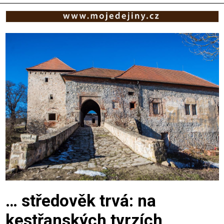
… středověk trvá: na
kestřanských tvrzích