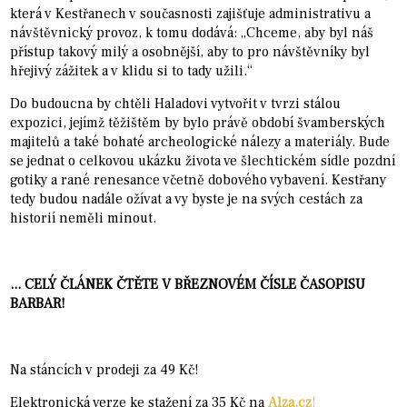
která v Kestřanech v současnosti zajišťuje administrativu a
návštěvnický provoz, k tomu dodává: „Chceme, aby byl náš
přístup takový milý a osobnější, aby to pro návštěvníky byl
hřejivý zážitek a v klidu si to tady užili.“
Do budoucna by chtěli Haladovi vytvořit v tvrzi stálou
expozici, jejímž těžištěm by bylo právě období švamberských
majitelů a také bohaté archeologické nálezy a materiály. Bude
se jednat o celkovou ukázku života ve šlechtickém sídle pozdní
gotiky a rané renesance včetně dobového vybavení. Kestřany
tedy budou nadále ožívat a vy byste je na svých cestách za
historií neměli minout.
... CELÝ ČLÁNEK ČTĚTE V BŘEZNOVÉM ČÍSLE ČASOPISU
BARBAR!
Na stáncích v prodeji za 49 Kč!
Elektronická verze ke stažení za 35 Kč na
Alza.cz
!